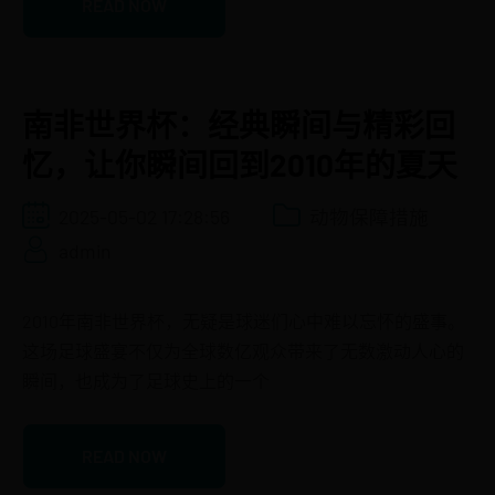
READ NOW
南非世界杯：经典瞬间与精彩回
忆，让你瞬间回到2010年的夏天
2025-05-02 17:28:56
动物保障措施
admin
2010年南非世界杯，无疑是球迷们心中难以忘怀的盛事。
这场足球盛宴不仅为全球数亿观众带来了无数激动人心的
瞬间，也成为了足球史上的一个
READ NOW