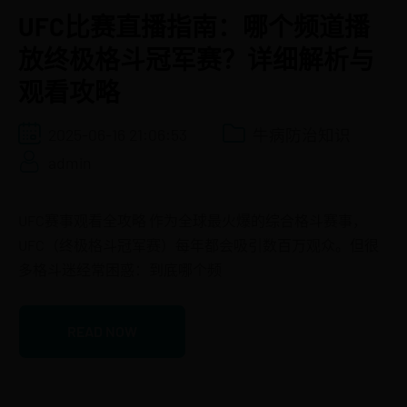
UFC比赛直播指南：哪个频道播
放终极格斗冠军赛？详细解析与
观看攻略
2025-06-16 21:06:53
牛病防治知识
admin
UFC赛事观看全攻略 作为全球最火爆的综合格斗赛事，
UFC（终极格斗冠军赛）每年都会吸引数百万观众。但很
多格斗迷经常困惑：到底哪个频
READ NOW