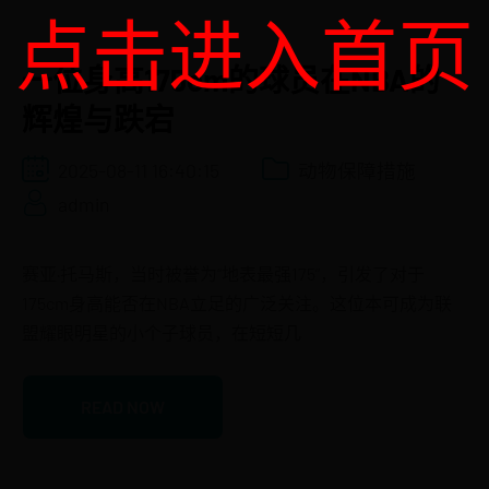
点击进入首页
一位身高175cm的球员在NBA的
辉煌与跌宕
2025-08-11 16:40:15
动物保障措施
admin
赛亚·托马斯，当时被誉为“地表最强175”，引发了对于
175cm身高能否在NBA立足的广泛关注。这位本可成为联
盟耀眼明星的小个子球员，在短短几
READ NOW