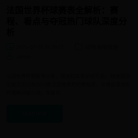
法国世界杯球赛表全解析：赛
程、看点与夺冠热门球队深度分
析
2025-07-05 19:39:17
动物保障措施
admin
法国世界杯赛程表公布，球迷狂欢季即将开启！ 随着国际
足联正式公布2026年法国世界杯的赛程表，全球足球迷的
热情瞬间被点燃。本届世
READ NOW