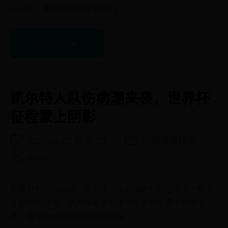
入前十。 阿森纳球员年薪排行（
READ NOW
凯尔特人队伤病潮来袭，世界杯
征程蒙上阴影
2025-05-07 10:51:30
动物保障措施
admin
随着世界杯的临近，凯尔特人队的球迷们却迎来了一则令
人担忧的消息：队内多名主力球员在近期比赛中相继受
伤，这无疑给球队的世界杯征程