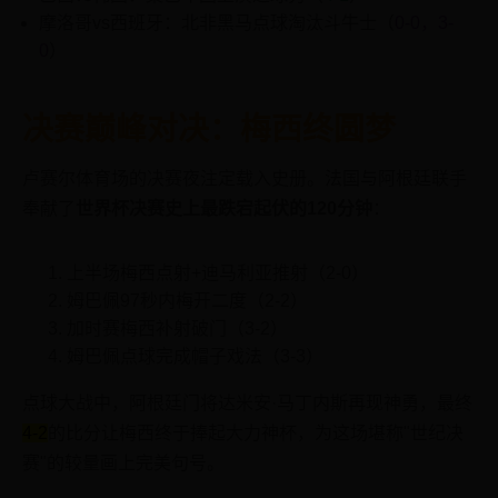
摩洛哥vs西班牙：北非黑马点球淘汰斗牛士（
0-0，3-
0
）
决赛巅峰对决：梅西终圆梦
卢赛尔体育场的决赛夜注定载入史册。法国与阿根廷联手
奉献了
世界杯决赛史上最跌宕起伏的120分钟
：
上半场梅西点射+迪马利亚推射（2-0）
姆巴佩97秒内梅开二度（2-2）
加时赛梅西补射破门（3-2）
姆巴佩点球完成帽子戏法（3-3）
点球大战中，阿根廷门将达米安·马丁内斯再现神勇，最终
4-2
的比分让梅西终于捧起大力神杯，为这场堪称"世纪决
赛"的较量画上完美句号。