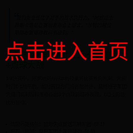
"我们完全低估了对手的战术执行力，"阿根廷主
帅斯卡洛尼在赛后发布会上坦言，"沙特的越位
陷阱布置堪称教科书级别。"
点击进入首页
淘汰赛经典战役：120分钟鏖战
+点球大战
1/8决赛中，
克罗地亚与日本
的较量将比赛推向高潮。常规
时间1-1战平后，加时赛双方门将各献神扑，最终格子军团
凭借门将利瓦科维奇扑出3个点球的超神表现，以
3-1
的总
比分晋级。
法国vs英格兰：凯恩失点葬送三狮军团（
2-1
）
巴西vs韩国：桑巴军团上演进球秀（
4-1
）