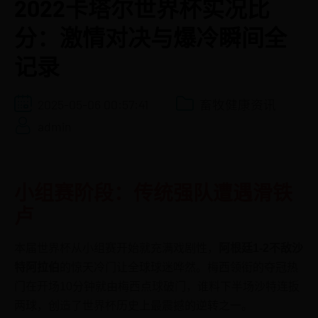
2022卡塔尔世界杯实况比
分：激情对决与爆冷瞬间全
记录
2025-05-06 00:57:41
畜牧健康资讯
admin
小组赛阶段：传统强队遭遇滑铁
卢
本届世界杯从小组赛开始就充满戏剧性，
阿根廷1-2不敌沙
特阿拉伯
的惊天冷门让全球球迷哗然。梅西领衔的夺冠热
门在开场10分钟就由梅西点球破门，谁料下半场沙特连扳
两球，创造了世界杯历史上最震撼的逆转之一。