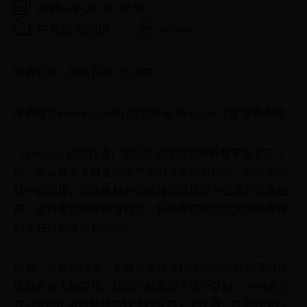
2026-02-26 05:00:50
牛病防治知识
admin
球衣视点：斑马铁肺—比达尔
球衣视点andes2014年11月13日 16:08 ENJOYZ足球装备网
（ENJOYZ 球衣视点）如果说前曼联名宿朴智星安了三个
肺，那么现尤文球星比达尔安的肯定就是铁肺。比达尔踢
球一向积极，能攻善抢的他经常能够凭借一己之力改变战
局，这点无论是在科洛科洛、勒沃库森还是尤文图斯都得
到了充分的发挥和展示。
作为一名智利球员，能够加盟科洛科洛这样的智利顶级球
队是所有人的梦想，比达尔就实现了这个梦想。2005年年
仅18岁的比达尔就代表科洛科洛打上了比赛，在为科洛科