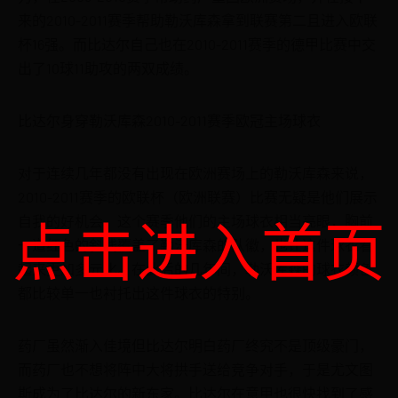
来的2010-2011赛季帮助勒沃库森拿到联赛第二且进入欧联
杯16强。而比达尔自己也在2010-2011赛季的德甲比赛中交
出了10球11助攻的两双成绩。
比达尔身穿勒沃库森2010-2011赛季欧冠主场球衣
对于连续几年都没有出现在欧洲赛场上的勒沃库森来说，
2010-2011赛季的欧联杯（欧洲联赛）比赛无疑是他们展示
自我的好机会。这个赛季他们的主场球衣相当亮眼，胸前
点击进入首页
一道红色的斜线覆盖了勒沃库森的队徽，也让这件球衣看
起来更加多元化。在此后的几年间，勒沃库森的球衣颜色
都比较单一也衬托出这件球衣的特别。
药厂虽然渐入佳境但比达尔明白药厂终究不是顶级豪门，
而药厂也不想将阵中大将拱手送给竞争对手，于是尤文图
斯成为了比达尔的新东家。比达尔在意甲也很快找到了感