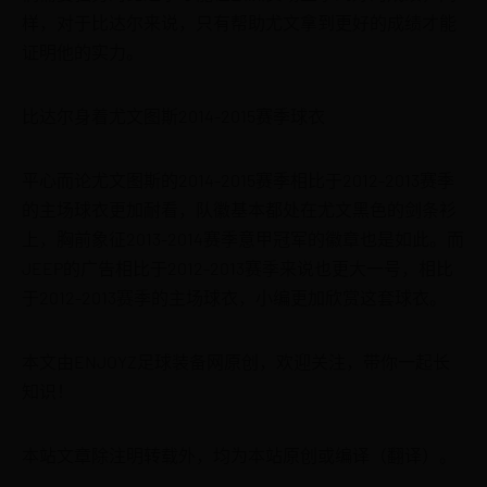
样，对于比达尔来说，只有帮助尤文拿到更好的成绩才能
证明他的实力。
比达尔身着尤文图斯2014-2015赛季球衣
平心而论尤文图斯的2014-2015赛季相比于2012-2013赛季
的主场球衣更加耐看，队徽基本都处在尤文黑色的剑条衫
上，胸前象征2013-2014赛季意甲冠军的徽章也是如此。而
JEEP的广告相比于2012-2013赛季来说也更大一号，相比
于2012-2013赛季的主场球衣，小编更加欣赏这套球衣。
本文由ENJOYZ足球装备网原创，欢迎关注，带你一起长
知识！
本站文章除注明转载外，均为本站原创或编译（翻译）。