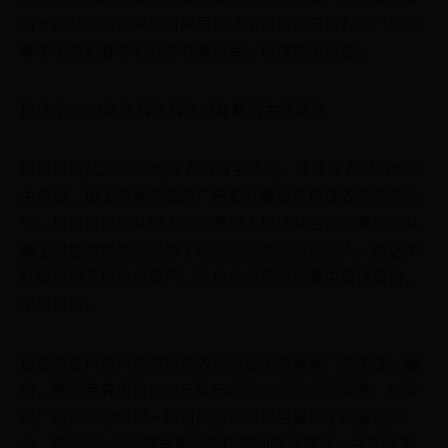
洛一线队效力的两年时间里比达尔帮助这支智利豪门相继
拿下了智利春季和秋季联赛冠军，可谓年少得志。
比达尔2007年在科洛科洛时身着的主场球衣
科洛科洛队2007年的球衣由茵宝赞助，整件球衣以白色为
主色调，加上清晰的胸前广告和队徽让这件球衣简洁而大
气。科洛科洛的队徽上的印第安人是球队名字的来源而队
徽上黑色的横条则是为了纪念死去的球队创始人。而这个
队徽也给了比达尔勇气，让他在今后的比赛中勇往直前，
不畏对抗。
比达尔在科洛科洛的抢眼表现引起了多家豪门的关注，最
终，勒沃库森出资1100万美元收购了这位中场悍将。加盟
药厂的比达尔经过一段时间的适应以后展现了超强的实
力，在2009-2010赛季帮助药厂重回欧洲赛场，并在接下