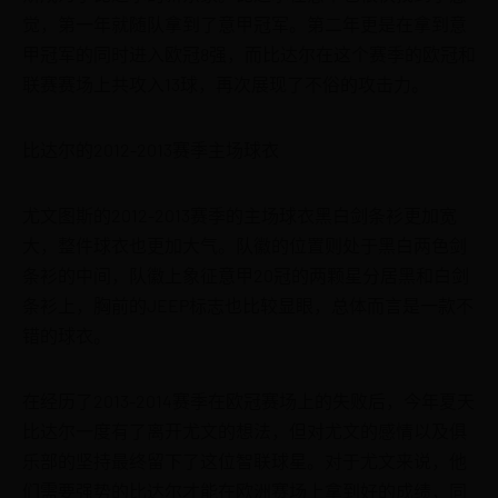
觉，第一年就随队拿到了意甲冠军。第二年更是在拿到意
甲冠军的同时进入欧冠8强，而比达尔在这个赛季的欧冠和
联赛赛场上共攻入13球，再次展现了不俗的攻击力。
比达尔的2012-2013赛季主场球衣
尤文图斯的2012-2013赛季的主场球衣黑白剑条衫更加宽
大，整件球衣也更加大气。队徽的位置则处于黑白两色剑
条衫的中间，队徽上象征意甲20冠的两颗星分居黑和白剑
条衫上，胸前的JEEP标志也比较显眼，总体而言是一款不
错的球衣。
在经历了2013-2014赛季在欧冠赛场上的失败后，今年夏天
比达尔一度有了离开尤文的想法，但对尤文的感情以及俱
乐部的坚持最终留下了这位智联球星。对于尤文来说，他
们需要强势的比达尔才能在欧洲赛场上拿到好的成绩，同