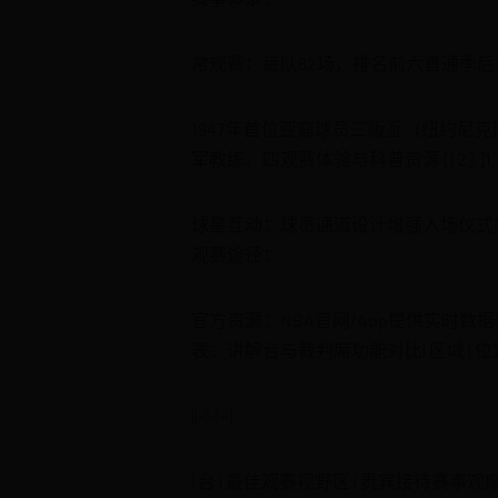
常规赛：每队82场，排名前六直通季后
1947年首位亚裔球员三阪亙（纽约尼克
军教练。四观赛体验与科普资源 [[2],]
球星互动：球员通道设计增强入场仪式
观赛途径：
官方资源：NBA官网/App提供实时数
表：讲解台与裁判席功能对比| 区域 | 位置 |
||-|-|--|
| 台 | 最佳观赛视野区 | 贵宾接待赛事观摩